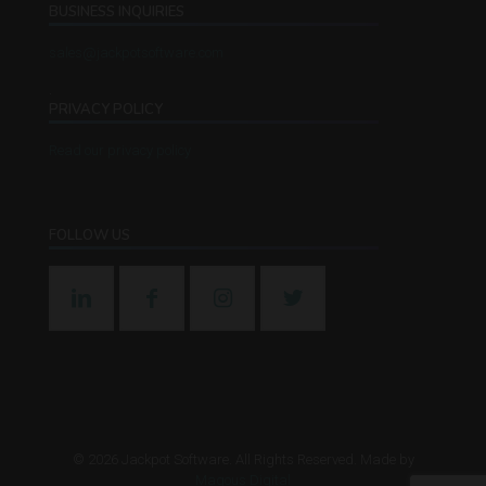
BUSINESS INQUIRIES
sales@jackpotsoftware.com
.
PRIVACY POLICY
Read our privacy policy
FOLLOW US
©
2026
Jackpot Software. All Rights Reserved. Made by
Magous Digital