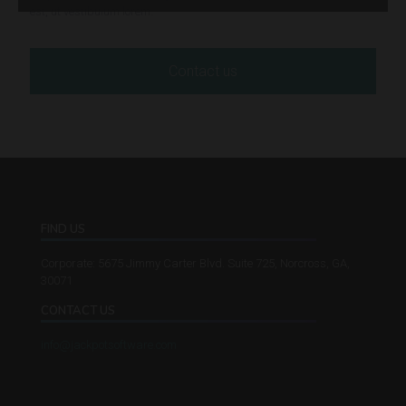
est, ut vestibulum lorem.
Contact us
FIND US
Corporate: 5675 Jimmy Carter Blvd. Suite 725, Norcross, GA,
30071
CONTACT US
info@jackpotsoftware.com