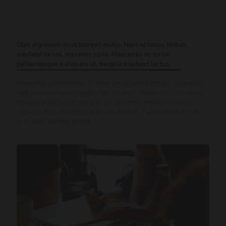
Duis dignissim mi ut laoreet mollis. Nunc id tellus finibus,
eleifend mi vel, maximus justo. Maecenas mi tortor,
pellentesque a aliquam ut, fringilla eleifend lectus.
Maecenas ultrices tellus sit amet sem placerat tempor. Maecenas
eget arcu venenatis, sagittis felis sit amet, dictum nisl. Orci varius
natoque penatibus et magnis dis parturient montes, nascetur
ridiculus mus. Phasellus vitae vulputate elit. Fusce interdum justo
quis libero ultricies laoreet.